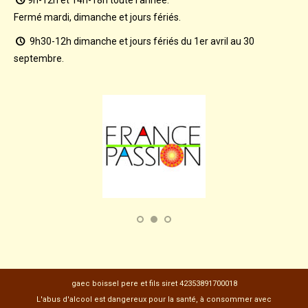
Fermé mardi, dimanche et jours fériés.
9h30-12h dimanche et jours fériés du 1er avril au 30
septembre.
gaec boissel pere et fils siret 42353891700018
L'abus d'alcool est dangereux pour la santé, à consommer avec